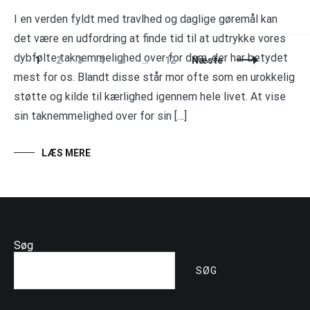
I en verden fyldt med travlhed og daglige gøremål kan
det være en udfordring at finde tid til at udtrykke vores
dybfølte taknemmelighed over for dem, der har betydet
Indlægsnavigation
Side
Side
Side
Side
Side
Side
1
2
3
4
5
…
12
Næste
mest for os. Blandt disse står mor ofte som en urokkelig
støtte og kilde til kærlighed igennem hele livet. At vise
sin taknemmelighed over for sin […]
LÆS MERE
Søg
SØG