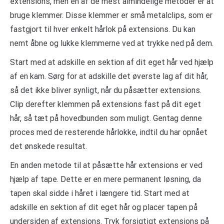
extensions, men en af de mest almindelige metoder er at
bruge klemmer. Disse klemmer er små metalclips, som er
fastgjort til hver enkelt hårlok på extensions. Du kan
nemt åbne og lukke klemmerne ved at trykke ned på dem.
Start med at adskille en sektion af dit eget hår ved hjælp
af en kam. Sørg for at adskille det øverste lag af dit hår,
så det ikke bliver synligt, når du påsætter extensions.
Clip derefter klemmen på extensions fast på dit eget
hår, så tæt på hovedbunden som muligt. Gentag denne
proces med de resterende hårlokke, indtil du har opnået
det ønskede resultat.
En anden metode til at påsætte hår extensions er ved
hjælp af tape. Dette er en mere permanent løsning, da
tapen skal sidde i håret i længere tid. Start med at
adskille en sektion af dit eget hår og placer tapen på
undersiden af extensions. Tryk forsigtigt extensions på