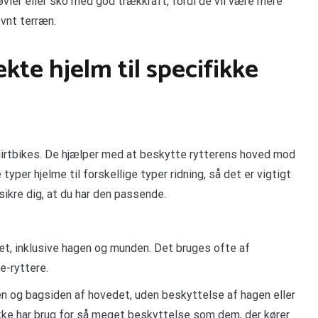
vler eller sko med god trækkraft, fordi de vil være mere
ævnt terræn.
te hjelm til specifikke
 dirtbikes. De hjælper med at beskytte rytterens hoved mod
 typer hjelme til forskellige typer ridning, så det er vigtigt
 sikre dig, at du har den passende.
et, inklusive hagen og munden. Det bruges ofte af
e-ryttere.
n og bagsiden af hovedet, uden beskyttelse af hagen eller
ikke har brug for så meget beskyttelse som dem, der kører