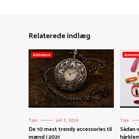
Relaterede indlæg
Annonce
Annon
Tips
juli 2, 2024
Tips
De 10 mest trendy accessories til
Sådan 
mænd i 2021
hårklem