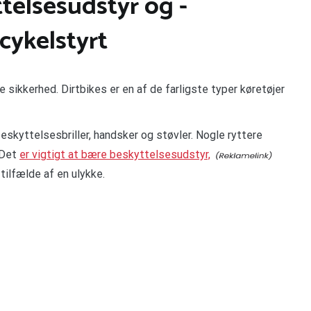
telsesudstyr og -
cykelstyrt
e sikkerhed. Dirtbikes er en af de farligste typer køretøjer
eskyttelsesbriller, handsker og støvler. Nogle ryttere
 Det
er vigtigt at bære beskyttelsesudstyr,
 tilfælde af en ulykke.