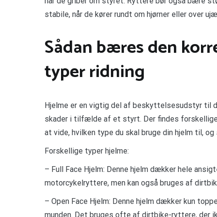
når de griber om styret. Ryttere bør også bære stø
stabile, når de kører rundt om hjørner eller over uj
Sådan bæres den korrek
typer ridning
Hjelme er en vigtig del af beskyttelsesudstyr til
skader i tilfælde af et styrt. Der findes forskellige
at vide, hvilken type du skal bruge din hjelm til, og
Forskellige typer hjelme:
– Full Face Hjelm: Denne hjelm dækker hele ansigt
motorcykelryttere, men kan også bruges af dirtbik
– Open Face Hjelm: Denne hjelm dækker kun toppe
munden. Det bruges ofte af dirtbike-ryttere, der 