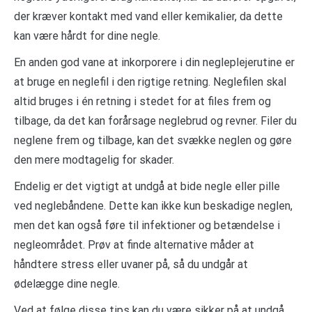
der kræver kontakt med vand eller kemikalier, da dette
kan være hårdt for dine negle.
En anden god vane at inkorporere i din negleplejerutine er
at bruge en neglefil i den rigtige retning. Neglefilen skal
altid bruges i én retning i stedet for at files frem og
tilbage, da det kan forårsage neglebrud og revner. Filer du
neglene frem og tilbage, kan det svække neglen og gøre
den mere modtagelig for skader.
Endelig er det vigtigt at undgå at bide negle eller pille
ved neglebåndene. Dette kan ikke kun beskadige neglen,
men det kan også føre til infektioner og betændelse i
negleområdet. Prøv at finde alternative måder at
håndtere stress eller uvaner på, så du undgår at
ødelægge dine negle.
Ved at følge disse tips kan du være sikker på at undgå