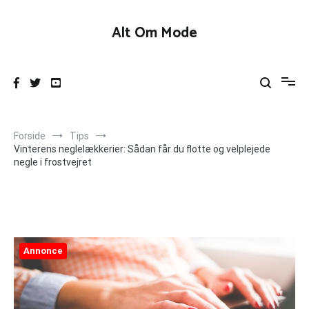
Videre
til
Alt Om Mode
indhold
Forside
Tips
Vinterens neglelækkerier: Sådan får du flotte og velplejede
negle i frostvejret
Annonce